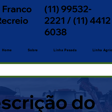
o Franco
(11) 99532-
 Recreio
2221 / (11) 4412
6038
Home
Sobre
Linha Pesada
Linha Agrí
scrição do