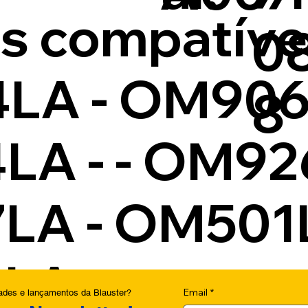
 compatívei
0
LA - OM906
8
A - - OM926
A - OM501L
2LA
Email
*
dades e lançamentos da Blauster?