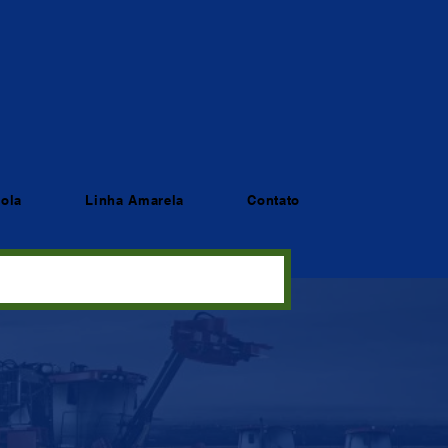
cola
Linha Amarela
Contato