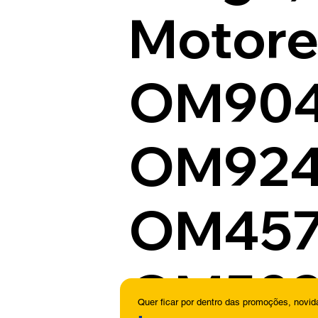
Motores
OM904
OM924L
OM457L
OM50
Quer ficar por dentro das promoções, novi