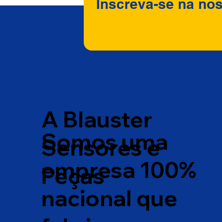
Inscreva-se na nos
A Blauster
Somos uma
Sensores e
empresa 100%
Peças
nacional que