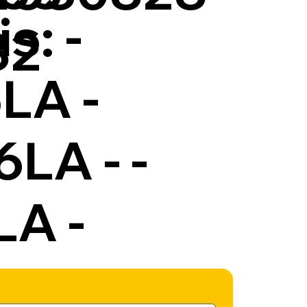
s: -
82
LA -
LA - -
A -