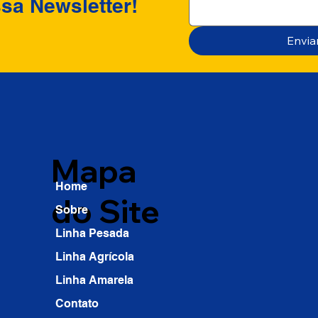
sa Newsletter!
Envia
Mapa
Home
do Site
Sobre
Linha Pesada
Linha Agrícola
Linha Amarela
Contato