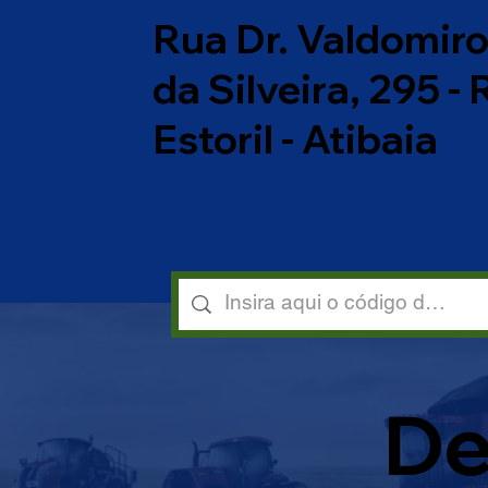
Rua Dr. Valdomir
da Silveira, 295 -
Estoril - Atibaia
De