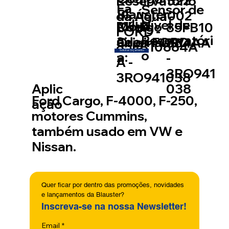
322
Reservatório
Fa
Sensor de
Blauster:
002
da Água -
míli
Nível de
Mont
Código
85FB10
FORD -
a:
Reservatóri
ador
Original
FORD
884AA
85FB10884A
o
Solicitar Orçamento
a:
:
-
A -
3RO941
3RO941038
038
Aplic
Ford Cargo, F-4000, F-250,
ação
motores Cummins,
também usado em VW e
Nissan.
Quer ficar por dentro das promoções, novidades 
e lançamentos da Blauster?
Inscreva-se na nossa Newsletter!
Email
*