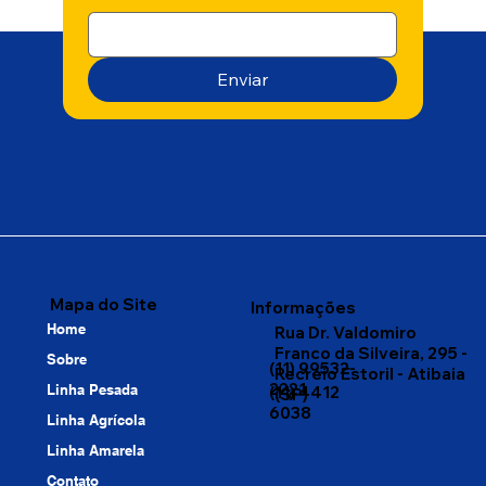
Enviar
Mapa do Site
Informações
Home
Rua Dr. Valdomiro
Franco da Silveira, 295 -
Sobre
(11) 99532-
Recreio Estoril - Atibaia
2221
Linha Pesada
(11) 4412
(SP)
6038
Linha Agrícola
Linha Amarela
Contato