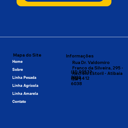
Mapa do Site
Informações
Home
Rua Dr. Valdomiro
Franco da Silveira, 295 -
Sobre
(11) 99532-
Recreio Estoril - Atibaia
2221
Linha Pesada
(11) 4412
(SP)
6038
Linha Agrícola
Linha Amarela
Contato