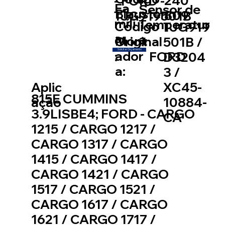
240
- FORD -
Fa
Sensor de
Blauster:
809
TJG919501B
míli
Temperatur
Código
TJG919
a:
a
Mont
Original
501B /
Solicitar Orçamento
ador
:
FORD
D3204
a:
3 /
XC45-
Aplic
815E CUMMINS
10884-
ação
3.9LISBE4; FORD - CARGO
CA
1215 / CARGO 1217 /
CARGO 1317 / CARGO
1415 / CARGO 1417 /
CARGO 1421 / CARGO
1517 / CARGO 1521 /
CARGO 1617 / CARGO
1621 / CARGO 1717 /