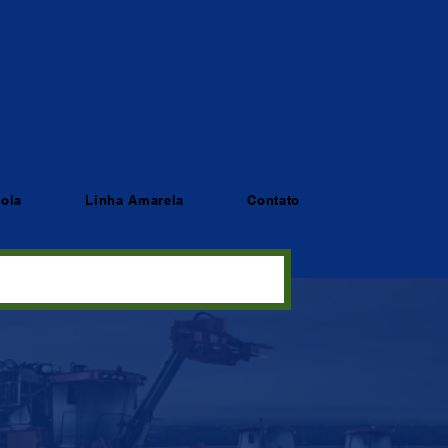
cola
Linha Amarela
Contato