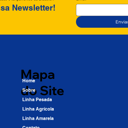
sa Newsletter!
Envia
Mapa
Home
do Site
Sobre
Linha Pesada
Linha Agrícola
Linha Amarela
Contato