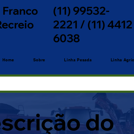
o Franco
(11) 99532-
 Recreio
2221 / (11) 4412
6038
Home
Sobre
Linha Pesada
Linha Agrí
scrição do