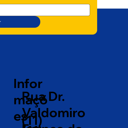
r
Infor
Rua Dr.
maçõ
Valdomiro
es
(11)