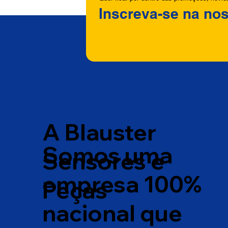
Inscreva-se na nos
A Blauster
Somos uma
Sensores e
empresa 100%
Peças
nacional que