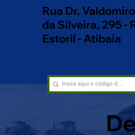
Rua Dr. Valdomir
da Silveira, 295 -
Estoril - Atibaia
De