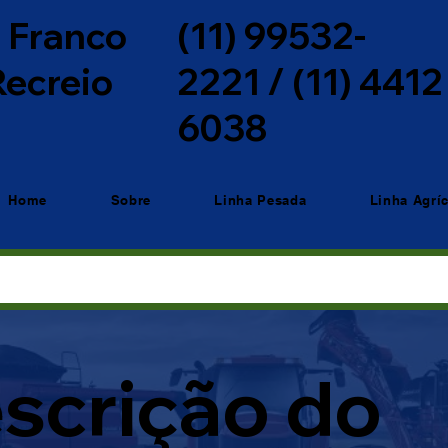
o Franco
(11) 99532-
 Recreio
2221 / (11) 4412
6038
Home
Sobre
Linha Pesada
Linha Agrí
scrição do