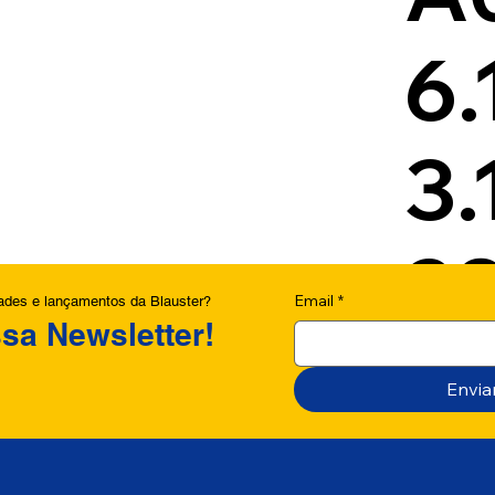
6.
3.
2
Email
*
dades e lançamentos da Blauster?
sa Newsletter!
Envia