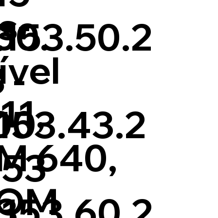
s-
50.
153.50.2
ível
 -
11,
00
153.43.2
M 640,
153
 OM
3.
153.60.2