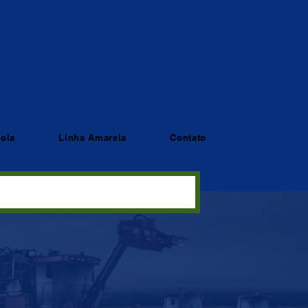
cola
Linha Amarela
Contato