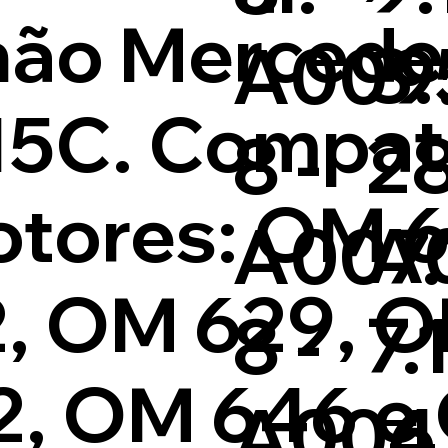
ão Mercede
3.
A009.
15C. Compat
28
8 -
tores: OM 6
A
A007.
, OM 629, O
7.
8 -
, OM 646 e
.4
A006.