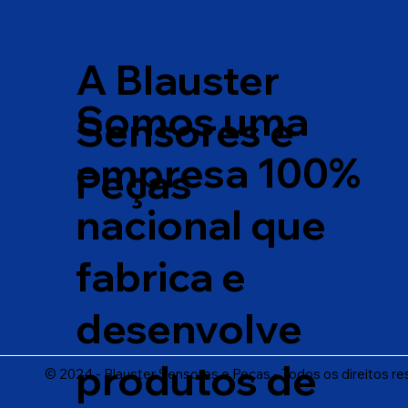
A Blauster
Somos uma
Sensores e
empresa 100%
Peças
nacional que
fabrica e
desenvolve
produtos de
© 2024 - Blauster Sensores e Peças - Todos os direitos r