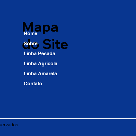
Mapa
Home
do Site
Sobre
Linha Pesada
Linha Agrícola
Linha Amarela
Contato
eservados