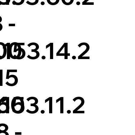
 -
00
153.14.2
15
.60
153.11.2
8 -