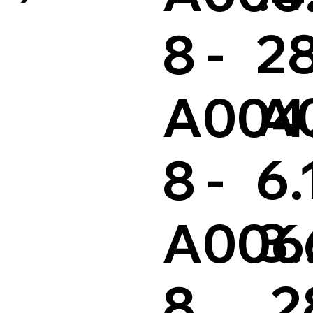
28
8 -
A
A004.
6.
8 -
3
A006.
.2
8