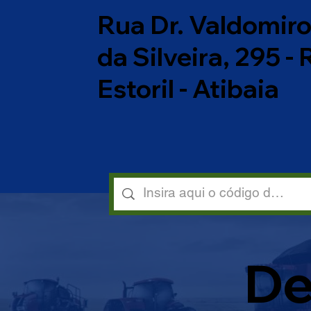
Rua Dr. Valdomir
da Silveira, 295 -
Estoril - Atibaia
De