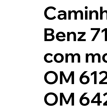
Caminh
Benz 7
com mo
OM 612
OM 642