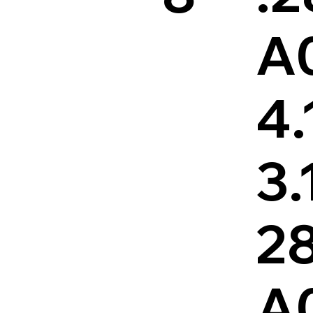
A
4.
3.
28
A