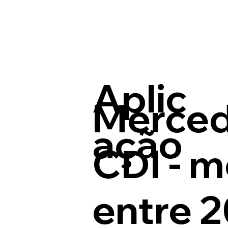
Aplic
Merced
ação
CDI - m
entre 2