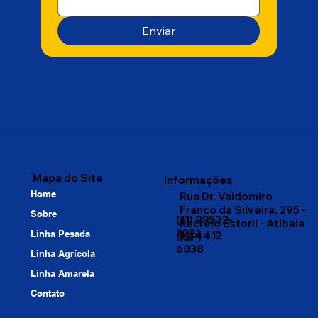
Enviar
Mapa do Site
Informações
Home
Rua Dr. Valdomiro
Franco da Silveira, 295 -
Sobre
(11) 99532-
Recreio Estoril - Atibaia
2221
Linha Pesada
(11) 4412
(SP)
6038
Linha Agrícola
Linha Amarela
Contato