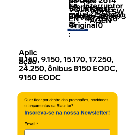
2614
de Óleo -
Fa
Interruptor
Mont
Blauster:
61
VOLKSWAG
VOLKSW
míli
de Pressão
ador
Código
407693
EN - 4076930
AGEN
a:
a:
Original
0
Solicitar Orçamento
:
Aplic
8.150, 9.150, 15.170, 17.250,
ação
24.250, ônibus 8150 EODC,
9150 EODC
Quer ficar por dentro das promoções, novidades 
e lançamentos da Blauster?
Inscreva-se na nossa Newsletter!
Email
*