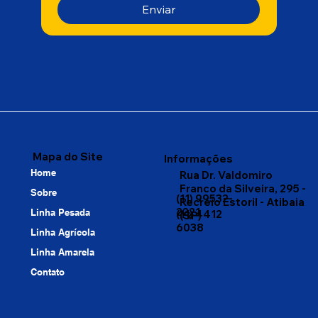
Enviar
Mapa do Site
Informações
Home
Rua Dr. Valdomiro
Franco da Silveira, 295 -
Sobre
(11) 99532-
Recreio Estoril - Atibaia
2221
Linha Pesada
(11) 4412
(SP)
6038
Linha Agrícola
Linha Amarela
Contato