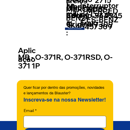
2715
Freio -
Fa
Interruptor
Mont
Blauster:
15
MERCEDES-
MERCED
míli
de Luz de
ador
Código
364545
BENZ -
ES-BENZ
a:
Freio
a:
Original
7309
3645457309
Solicitar Orçamento
:
Aplic
MB - O-371R, O-371RSD, O-
ação
371 1P
Quer ficar por dentro das promoções, novidades 
e lançamentos da Blauster?
Inscreva-se na nossa Newsletter!
Email
*