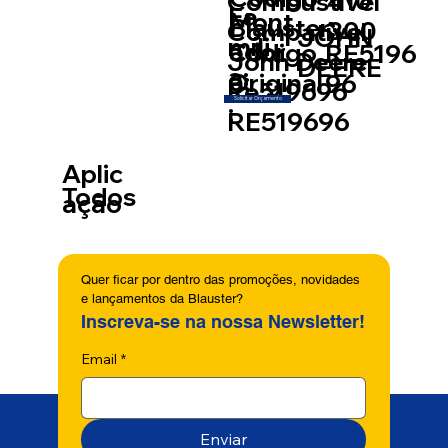
410
Combustível
Fa
Mont
Blauster:
300
Compatível
JOHN
míli
ador
Código
RE5196
John Deere
DEERE
a:
a:
Original
96
Re519696
Solicitar Orçamento
:
RE519696
Aplic
Todos
ação
Quer ficar por dentro das promoções, novidades 
e lançamentos da Blauster?
Inscreva-se na nossa Newsletter!
Email
*
Enviar