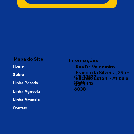
Mapa do Site
Informações
Home
Rua Dr. Valdomiro
Franco da Silveira, 295 -
Sobre
(11) 99532-
Recreio Estoril - Atibaia
2221
Linha Pesada
(11) 4412
(SP)
6038
Linha Agrícola
Linha Amarela
Contato