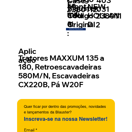
403
Case -
Fa
Mont
NEW
Blauster:
031
2380112
míli
ador
Código
HOLLAN
238011
a:
a:
Original
D
2
Solicitar Orçamento
:
Aplic
Tratores MAXXUM 135 a
ação
180, Retroescavadeiras
580M/N, Escavadeiras
CX220B, Pá W20F
Quer ficar por dentro das promoções, novidades 
e lançamentos da Blauster?
Inscreva-se na nossa Newsletter!
Email
*