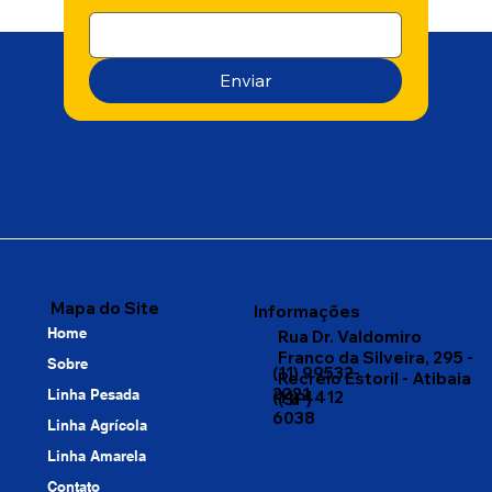
Enviar
Mapa do Site
Informações
Home
Rua Dr. Valdomiro
Franco da Silveira, 295 -
Sobre
(11) 99532-
Recreio Estoril - Atibaia
2221
Linha Pesada
(11) 4412
(SP)
6038
Linha Agrícola
Linha Amarela
Contato