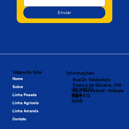
Enviar
Mapa do Site
Informações
Home
Rua Dr. Valdomiro
Franco da Silveira, 295 -
Sobre
(11) 99532-
Recreio Estoril - Atibaia
2221
Linha Pesada
(11) 4412
(SP)
6038
Linha Agrícola
Linha Amarela
Contato