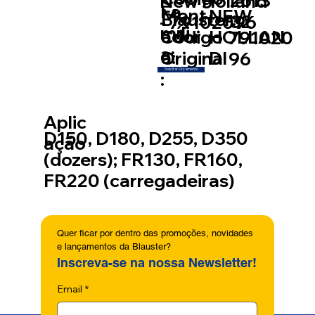
2613
New Holland
Fa
Mont
NEW
Blauster:
32
- 79102096
míli
ador
Código
HOLLAN
791020
a:
a:
Original
D
96
Solicitar Orçamento
:
Aplic
D150, D180, D255, D350
ação
(dozers); FR130, FR160,
FR220 (carregadeiras)
Quer ficar por dentro das promoções, novidades 
e lançamentos da Blauster?
Inscreva-se na nossa Newsletter!
Email
*