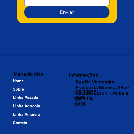
Enviar
Mapa do Site
Informações
Home
Rua Dr. Valdomiro
Franco da Silveira, 295 -
Sobre
(11) 99532-
Recreio Estoril - Atibaia
2221
Linha Pesada
(11) 4412
(SP)
6038
Linha Agrícola
Linha Amarela
Contato