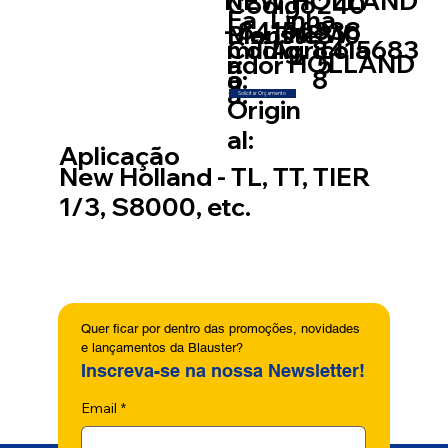
NEW HOLLAND
Código
240
Fa
Linha
- 84156838
NEW
Blauste
810
Mont
míli
Códig
8415683
Agricola
HOLLAND
r:
5
ador
a:
o
8
a:
Solicitar Orçamento
Origin
al:
Aplicação
New Holland - TL, TT, TIER
1/3, S8000, etc.
Quer ficar por dentro das promoções, novidades 
e lançamentos da Blauster?
Inscreva-se na nossa Newsletter!
Email
*