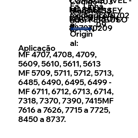
COMBUSTÍVEL -
Código
403
Fa
Linha
MASSEY
MASSEY
Blauste
014
Mont
míli
Códig
8370702
Agricola
FERGURSON -
FERGUSO
r:
ador
a:
o
09
837070209
N
a:
Solicitar Orçamento
Origin
al:
Aplicação
MF 4707, 4708, 4709,
5609, 5610, 5611, 5613
MF 5709, 5711, 5712, 5713,
6485, 6490, 6495, 6499 -
MF 6711, 6712, 6713, 6714,
7318, 7370, 7390, 7415MF
7616 a 7626, 7715 a 7725,
8450 a 8737.