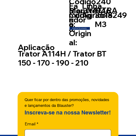
Código
240
Fa
Linha
VALTRA
Blauste
946
Mont
míli
Códig
3618249
Agricola
r:
ador
a:
o
M3
a:
Solicitar Orçamento
Origin
al:
Aplicação
Trator A114H / Trator BT
150 - 170 - 190 - 210
Quer ficar por dentro das promoções, novidades 
e lançamentos da Blauster?
Inscreva-se na nossa Newsletter!
Email
*