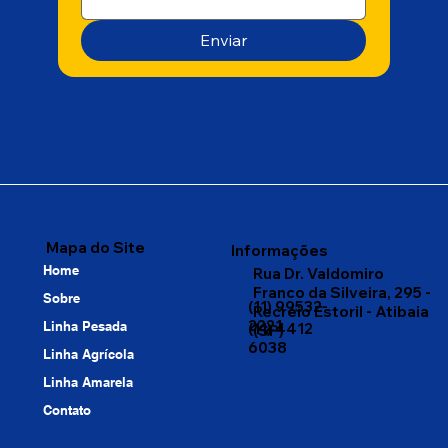
Enviar
Mapa do Site
Informações
Home
Rua Dr. Valdomiro
Franco da Silveira, 295 -
Sobre
(11) 99532-
Recreio Estoril - Atibaia
2221
Linha Pesada
(11) 4412
(SP)
6038
Linha Agrícola
Linha Amarela
Contato