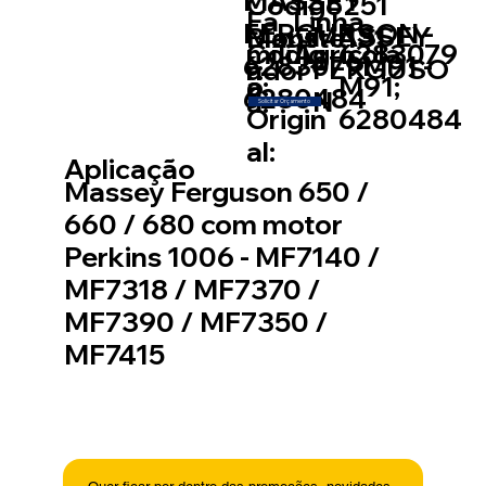
MASSEY
Código
251
Fa
Linha
FERGURSON -
MASSEY
Blauste
131
Mont
míli
Códig
6283079
Agricola
6283079M91 -
FERGUSO
r:
ador
a:
o
M91;
6280484
N
a:
Solicitar Orçamento
Origin
6280484
al:
Aplicação
Massey Ferguson 650 /
660 / 680 com motor
Perkins 1006 - MF7140 /
MF7318 / MF7370 /
MF7390 / MF7350 /
MF7415