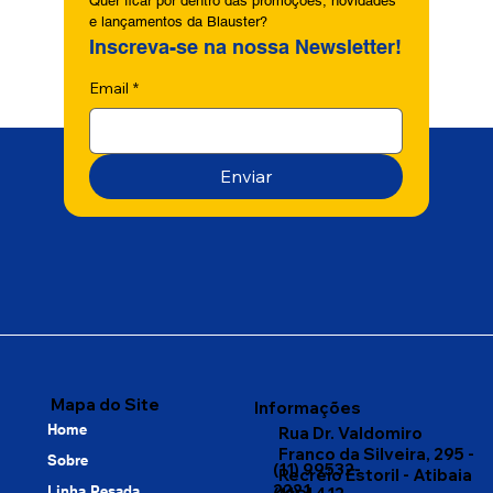
Quer ficar por dentro das promoções, novidades 
e lançamentos da Blauster?
Inscreva-se na nossa Newsletter!
Email
*
Enviar
Mapa do Site
Informações
Home
Rua Dr. Valdomiro
Franco da Silveira, 295 -
Sobre
(11) 99532-
Recreio Estoril - Atibaia
2221
Linha Pesada