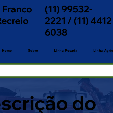
o Franco
(11) 99532-
 Recreio
2221 / (11) 4412
6038
Home
Sobre
Linha Pesada
Linha Agrí
scrição do