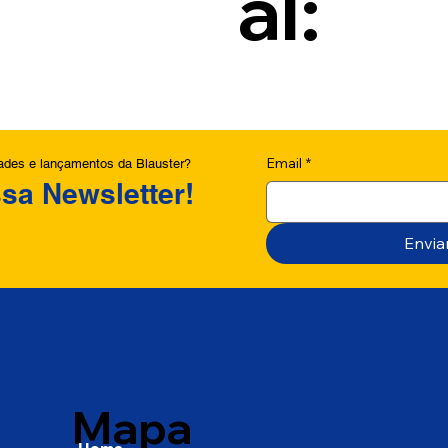
al:
Email
*
dades e lançamentos da Blauster?
sa Newsletter!
Envia
Mapa