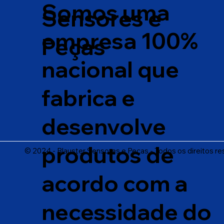
Somos uma
Sensores e
empresa 100%
Peças
nacional que
fabrica e
desenvolve
produtos de
© 2024 - Blauster Sensores e Peças - Todos os direitos r
acordo com a
necessidade do