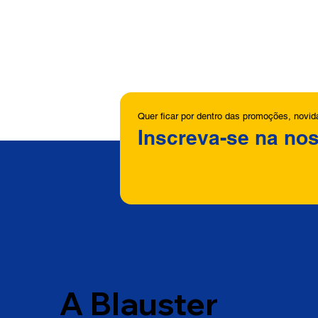
Quer ficar por dentro das promoções, novi
Inscreva-se na nos
A Blauster