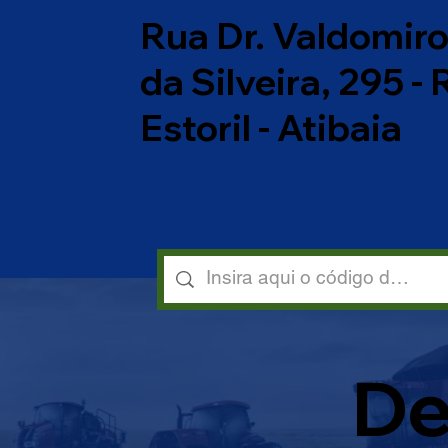
Rua Dr. Valdomir
da Silveira, 295 -
Estoril - Atibaia
De