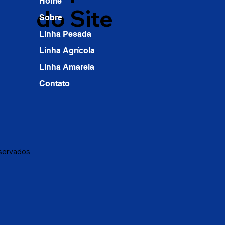
Home
do Site
Sobre
Linha Pesada
Linha Agrícola
Linha Amarela
Contato
eservados