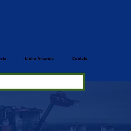
cola
Linha Amarela
Contato