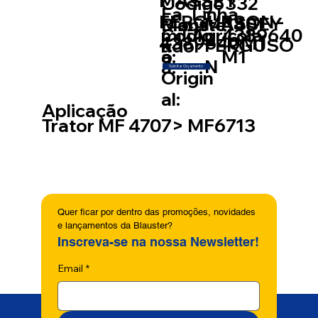
MASSEY
Código
332
Fa
Linha
FERGURSON -
MASSEY
Blauste
140
Mont
míli
Códig
4389640
Agricola
4389640M1
FERGUSO
r:
ador
a:
o
M1
N
a:
Solicitar Orçamento
Origin
al:
Aplicação
Trator MF 4707> MF6713
Quer ficar por dentro das promoções, novidades 
e lançamentos da Blauster?
Inscreva-se na nossa Newsletter!
Email
*