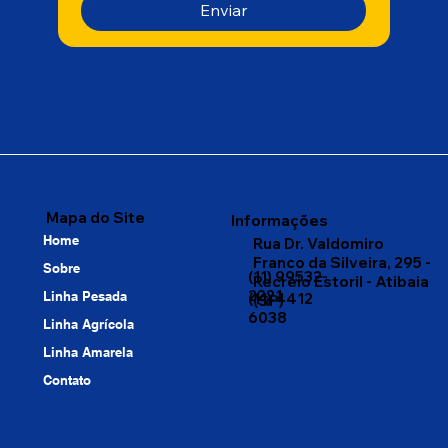
Enviar
Mapa do Site
Informações
Home
Rua Dr. Valdomiro
Franco da Silveira, 295 -
Sobre
(11) 99532-
Recreio Estoril - Atibaia
2221
Linha Pesada
(11) 4412
(SP)
6038
Linha Agrícola
Linha Amarela
Contato