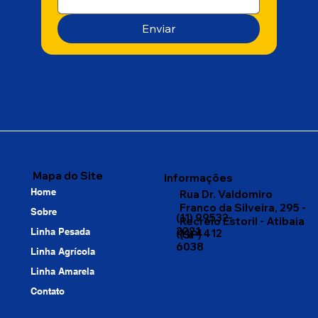
Enviar
Mapa do Site
Informações
Home
Rua Dr. Valdomiro
Franco da Silveira, 295 -
Sobre
(11) 99532-
Recreio Estoril - Atibaia
2221
Linha Pesada
(11) 4412
(SP)
6038
Linha Agrícola
Linha Amarela
Contato