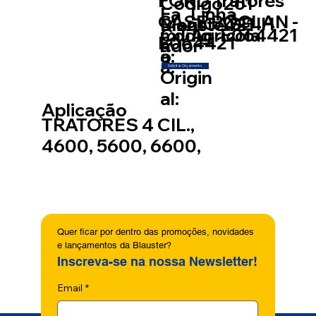
FORD Tratores
Código
261
Fa
Linha
CASE POCLAN -
CASE IH
Blauste
421
Mont
míli
Códig
E064421
Agricola
E064421
r:
ador
a:
o
a:
Solicitar Orçamento
Origin
al:
Aplicação
TRATORES 4 CIL.,
4600, 5600, 6600,
Quer ficar por dentro das promoções, novidades 
e lançamentos da Blauster?
Inscreva-se na nossa Newsletter!
Email
*