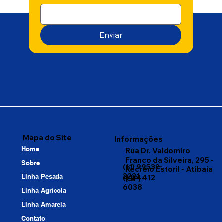
Enviar
Mapa do Site
Informações
Home
Rua Dr. Valdomiro
Franco da Silveira, 295 -
Sobre
(11) 99532-
Recreio Estoril - Atibaia
2221
Linha Pesada
(11) 4412
(SP)
6038
Linha Agrícola
Linha Amarela
Contato