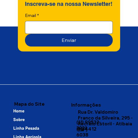
Inscreva-se na nossa Newsletter!
Email
*
Enviar
Mapa do Site
Informações
Home
Rua Dr. Valdomiro
Franco da Silveira, 295 -
Sobre
(11) 99532-
Recreio Estoril - Atibaia
2221
Linha Pesada
(11) 4412
(SP)
6038
Linha Agrícola